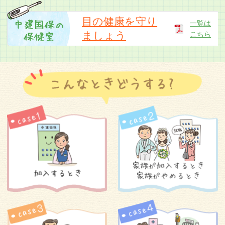
「中建国保だより令和8年5月号」のお詫びと訂
正
目の健康を守り
一覧は
ましょう
こちら