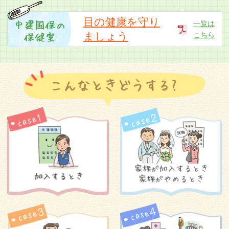
「中建国保だより令和8年5月号」のお詫びと訂
正
目の健康を守り
一覧は
ましょう
こちら