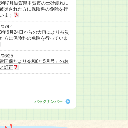
8年7月滋賀県甲賀市の土砂崩れに
被災された方に保険料の免除を行
います
/07/01
8年6月24日からの大雨により被災
た方に保険料の免除を行っていま
/06/25
建国保だより令和8年5月号」のお
と訂正
バックナンバー