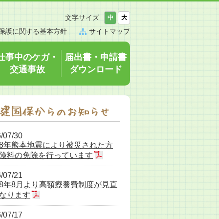
文字サイズ
中
大
保護に関する基本方針
サイトマップ
仕事中のケガ・
届出書・申請書
交通事故
ダウンロード
/07/30
8年熊本地震により被災された方
険料の免除を行っています
/07/21
8年8月より高額療養費制度が見直
なります
/07/17