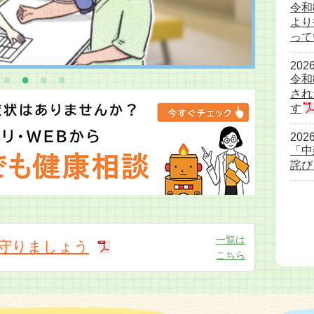
令和
より
って
2026
令和
され
す
2026
「中
詫び
一覧は
守りましょう
こちら