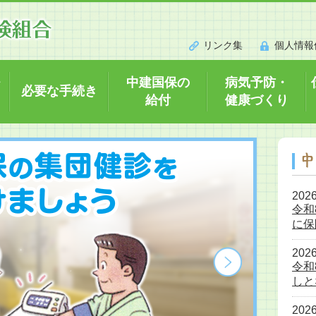
リンク集
個人情報
・
中建国保の
病気予防・
必要な手続き
給付
健康づくり
2026
令和
に保
2026
令和
しと
2026