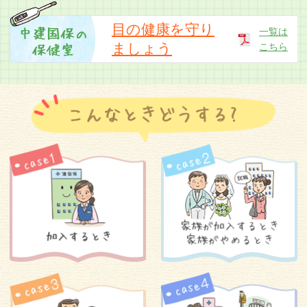
「中建国保だより令和8年5月号」のお詫びと訂
正
目の健康を守り
一覧は
ましょう
こちら