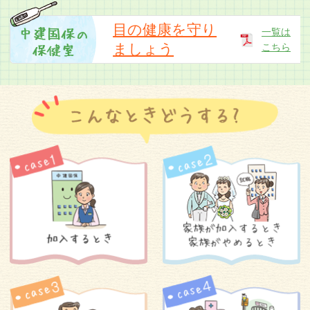
「中建国保だより令和8年5月号」のお詫びと訂
正
目の健康を守り
一覧は
ましょう
こちら