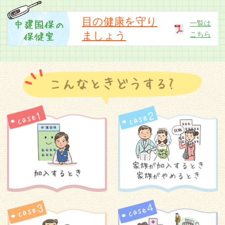
「中建国保だより令和8年5月号」のお詫びと訂
正
目の健康を守り
一覧は
ましょう
こちら