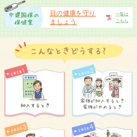
「中建国保だより令和8年5月号」のお詫びと訂
正
目の健康を守り
一覧は
ましょう
こちら