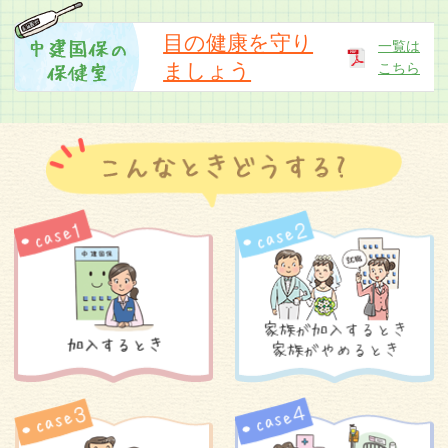
「中建国保だより令和8年5月号」のお詫びと訂
正
目の健康を守り
一覧は
ましょう
こちら