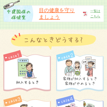
「中建国保だより令和8年5月号」のお詫びと訂
正
目の健康を守り
一覧は
ましょう
こちら