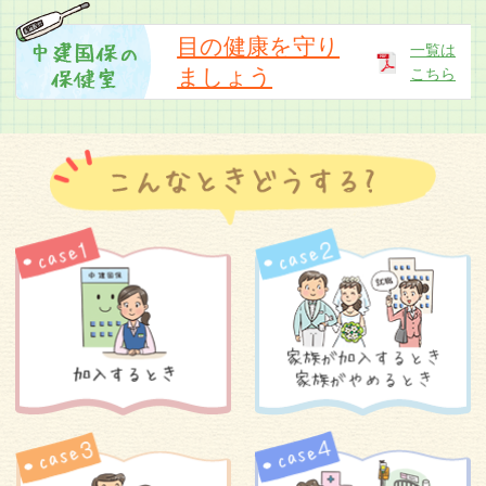
「中建国保だより令和8年5月号」のお詫びと訂
正
目の健康を守り
一覧は
ましょう
こちら